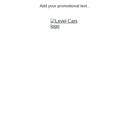
Add your promotional text...
Mercedes-Benz
 190 D 2.5